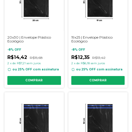
20x30 | Envelope Plástico
19x25 | Envelope Plástico
Ecológico
Ecológico
-
8
%
OFF
-
8
%
OFF
R$14,42
R$12,35
R$15,68
R$13,42
2
x
de
R$7,21
sem juros
2
x
de
R$6,18
sem juros
ou 25% OFF
com assinatura
ou 25% OFF
com assinatura
COMPRAR
COMPRAR