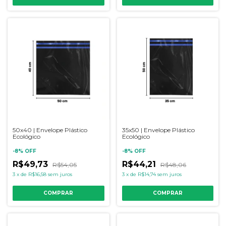
50x40 | Envelope Plástico
35x50 | Envelope Plástico
Ecológico
Ecológico
-
8
%
OFF
-
8
%
OFF
R$49,73
R$44,21
R$54,05
R$48,06
3
x
de
R$16,58
sem juros
3
x
de
R$14,74
sem juros
COMPRAR
COMPRAR