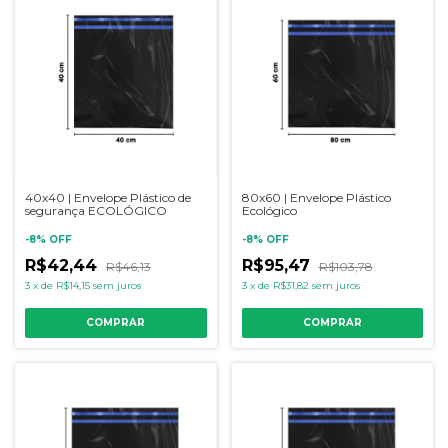
40x40 | Envelope Plástico de
80x60 | Envelope Plástico
segurança ECOLÓGICO
Ecológico
-
8
%
OFF
-
8
%
OFF
R$42,44
R$95,47
R$46,13
R$103,78
3
x
de
R$14,15
sem juros
3
x
de
R$31,82
sem juros
COMPRAR
COMPRAR