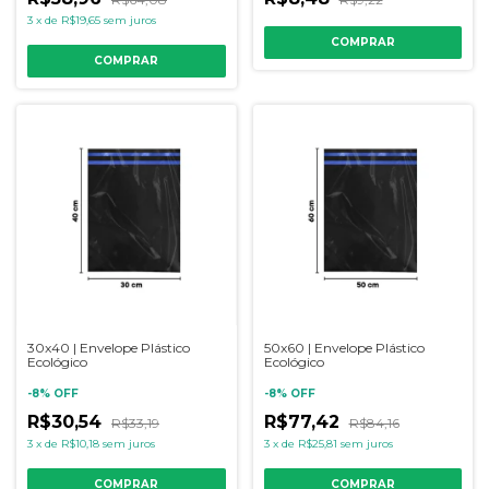
3
x
de
R$19,65
sem juros
COMPRAR
COMPRAR
30x40 | Envelope Plástico
50x60 | Envelope Plástico
Ecológico
Ecológico
-
8
%
OFF
-
8
%
OFF
R$30,54
R$77,42
R$33,19
R$84,16
3
x
de
R$10,18
sem juros
3
x
de
R$25,81
sem juros
COMPRAR
COMPRAR