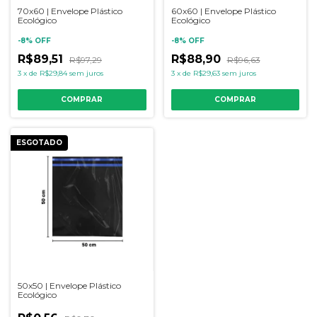
70x60 | Envelope Plástico
60x60 | Envelope Plástico
Ecológico
Ecológico
-
8
%
OFF
-
8
%
OFF
R$89,51
R$88,90
R$97,29
R$96,63
3
x
de
R$29,84
sem juros
3
x
de
R$29,63
sem juros
COMPRAR
COMPRAR
ESGOTADO
50x50 | Envelope Plástico
Ecológico