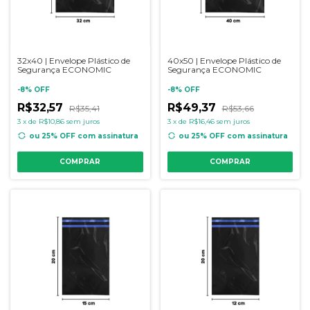
32x40 | Envelope Plástico de
40x50 | Envelope Plástico de
Segurança ECONOMIC
Segurança ECONOMIC
-
8
%
OFF
-
8
%
OFF
R$32,57
R$49,37
R$35,41
R$53,66
3
x
de
R$10,86
sem juros
3
x
de
R$16,46
sem juros
ou 25% OFF
com assinatura
ou 25% OFF
com assinatura
COMPRAR
COMPRAR