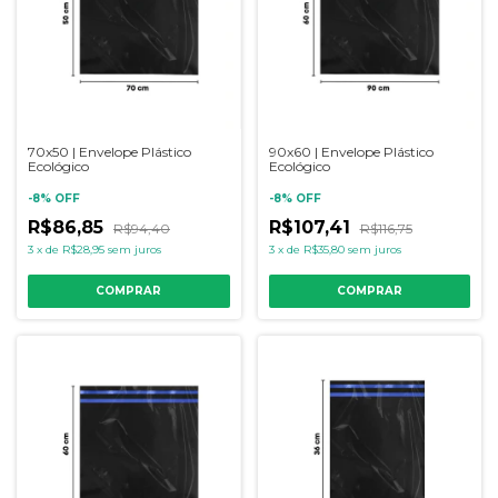
70x50 | Envelope Plástico
90x60 | Envelope Plástico
Ecológico
Ecológico
-
8
%
OFF
-
8
%
OFF
R$86,85
R$107,41
R$94,40
R$116,75
3
x
de
R$28,95
sem juros
3
x
de
R$35,80
sem juros
COMPRAR
COMPRAR