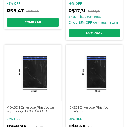
-
8
%
OFF
-
8
%
OFF
R$9,47
R$17,31
R$10,29
R$18,81
3
x
de
R$5,77
sem juros
COMPRAR
ou 25% OFF
com assinatura
COMPRAR
40x60 | Envelope Plástico de
13x25 | Envelope Plástico
segurança ECOLÓGICO
Ecológico
-
8
%
OFF
-
8
%
OFF
R$58,96
R$8,48
R$64,08
R$9,22