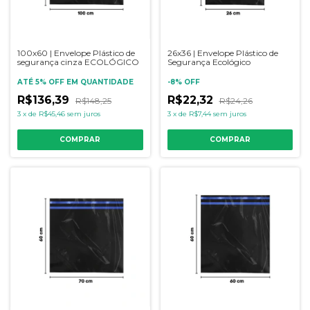
100x60 | Envelope Plástico de
26x36 | Envelope Plástico de
segurança cinza ECOLÓGICO
Segurança Ecológico
ATÉ 5% OFF
EM QUANTIDADE
-
8
%
OFF
R$136,39
R$22,32
R$148,25
R$24,26
3
x
de
R$45,46
sem juros
3
x
de
R$7,44
sem juros
COMPRAR
COMPRAR