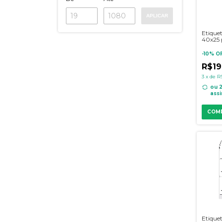
APLICAR
Etique
40x25 
FULL, t
barras
-
10
%
O
R$19
3
x
de
R
ou 
assi
COM
Etique