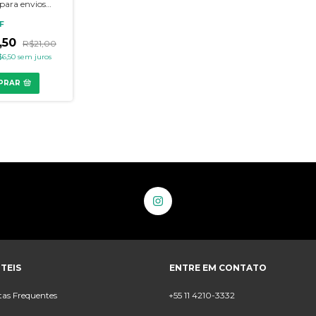
para envios
ags e códigos de
F
,50
R$21,00
$6,50
sem juros
PRAR
TEIS
ENTRE EM CONTATO
as Frequentes
+55 11 4210-3332