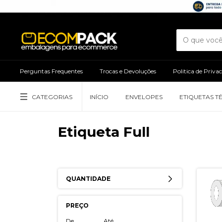
Perguntas Frequentes
Trocas e Devoluções
Politica de Priva
CATEGORIAS
INÍCIO
ENVELOPES
ETIQUETAS T
Etiqueta Full
QUANTIDADE
PREÇO
De
Até