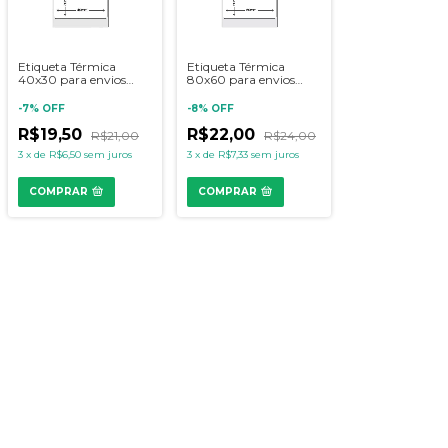
Etiqueta Térmica
Etiqueta Térmica
40x30 para envios
80x60 para envios
FULL, tags e códigos de
FULL, tags e códigos de
barras
barras
-
7
%
OFF
-
8
%
OFF
R$19,50
R$22,00
R$21,00
R$24,00
3
x
de
R$6,50
sem juros
3
x
de
R$7,33
sem juros
COMPRAR
COMPRAR