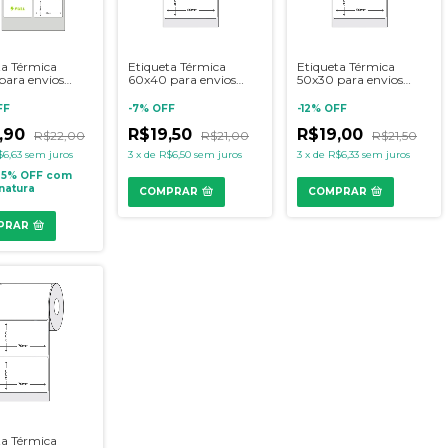
ta Térmica
Etiqueta Térmica
Etiqueta Térmica
para envios
60x40 para envios
50x30 para envios
ags e códigos de
FULL, tags e códigos de
FULL, tags e códigos de
barras
barras
FF
-
7
%
OFF
-
12
%
OFF
,90
R$19,50
R$19,00
R$22,00
R$21,00
R$21,50
$6,63
sem juros
3
x
de
R$6,50
sem juros
3
x
de
R$6,33
sem juros
25% OFF
com
natura
COMPRAR
COMPRAR
PRAR
ta Térmica