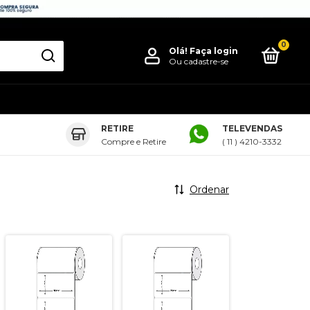
0
Olá!
Faça login
Ou cadastre-se
RETIRE
TELEVENDAS
Compre e Retire
( 11 ) 4210-3332
Ordenar