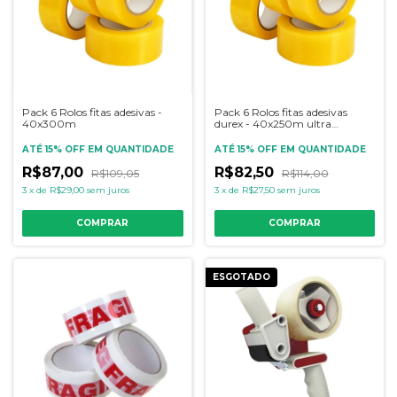
Pack 6 Rolos fitas adesivas -
Pack 6 Rolos fitas adesivas
40x300m
durex - 40x250m ultra
resistente
ATÉ 15% OFF
EM QUANTIDADE
ATÉ 15% OFF
EM QUANTIDADE
R$87,00
R$82,50
R$109,05
R$114,00
3
x
de
R$29,00
sem juros
3
x
de
R$27,50
sem juros
COMPRAR
COMPRAR
ESGOTADO