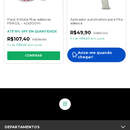
Pack 6 Rolos fitas adesivas
Aplicador automatico para Fita
FRÁGIL - 42x300m
adesiva
ATÉ 15% OFF
EM QUANTIDADE
R$49,90
R$89,90
R$107,40
3
x
de
R$16,63
sem juros
R$118,85
3
x
de
R$35,80
sem juros
Avise-me quando
COMPRAR
chegar!
DEPARTAMENTOS